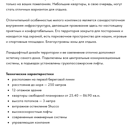
только на ваших пожеланиях. Небольшие квартиры, в свою очередь, могут
стать отличным вариантом для отдыха.
Отличительной особенностью жилого комплекса является самодостаточная
внутренняя инфраструктура, делающая проживание здесь по-настоящему
приятным и комфортабельным. Его территория закрыта для посторонних и
находится под охраной, есть парковочное пространство для машин, игровые
и спортивные площадки. Благоустроены зоны для отдыха.
Ландшафтный дизайн территории и ее озеленение отлично дополняют
эстетику самого дома. Подключены все центральные коммуникационные
системы, в подъездах установлены грузопассажирские лифты.
Технические характеристики
расположен на первой береговой линии
расстояние до моря — 250 метров
12-этажное здание
квартиры свободной планировки от 25.40 — 86.90 кв.м.
высота потолков — 3 метра
витражное остекление Shucco
высокоскоростные лифты
современные инженерные системы
управляющая компания